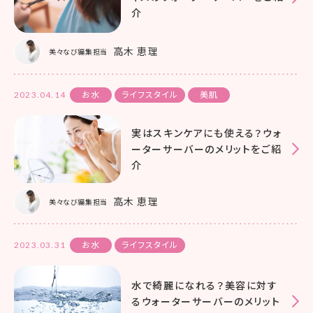
介
高木 恵理
美々なび編集担当
2023.04.14
お水
ライフスタイル
美肌
実はスキンケアにも使える？ウォ
ーターサーバーのメリットをご紹
介
高木 恵理
美々なび編集担当
2023.03.31
お水
ライフスタイル
水で綺麗になれる？美容に対す
るウォーターサーバーのメリット