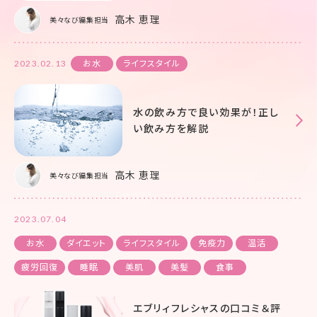
高木 恵理
美々なび編集担当
2023.02.13
お水
ライフスタイル
水の飲み方で良い効果が！正し
い飲み方を解説
高木 恵理
美々なび編集担当
2023.07.04
お水
ダイエット
ライフスタイル
免疫力
温活
疲労回復
睡眠
美肌
美髪
食事
エブリィフレシャスの口コミ＆評