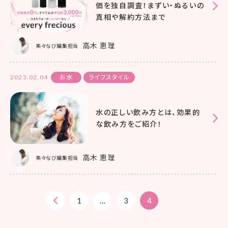
価を独自調査！まずい・ぬるいの
真相や解約方法まで
高木 恵理
美々なび編集担当
2023.02.04
お水
ライフスタイル
水の正しい飲み方とは、効果的
な飲み方をご紹介！
高木 恵理
美々なび編集担当
1
…
3
4