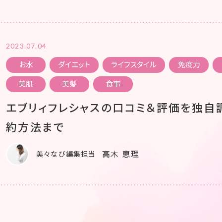
2023.07.04
お水
ダイエット
ライフスタイル
免疫力
美肌
美髪
食事
エブリィフレシャスの口コミ＆評価を独自
約方法まで
高木 恵理
美々なび編集担当