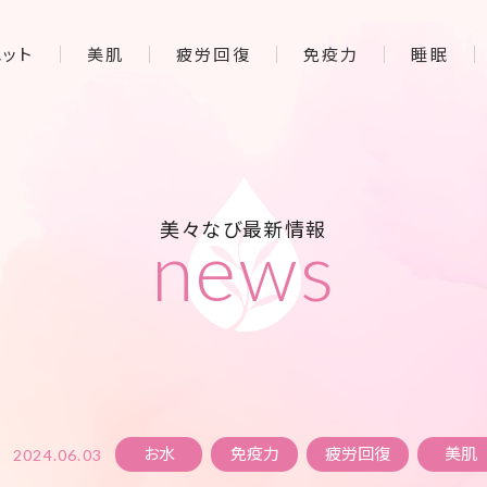
エット
美肌
疲労回復
免疫力
睡眠
美々なび最新情報
news
お水
免疫力
疲労回復
美肌
2024.06.03