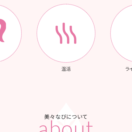
温活
ラ
美々なびについて
about