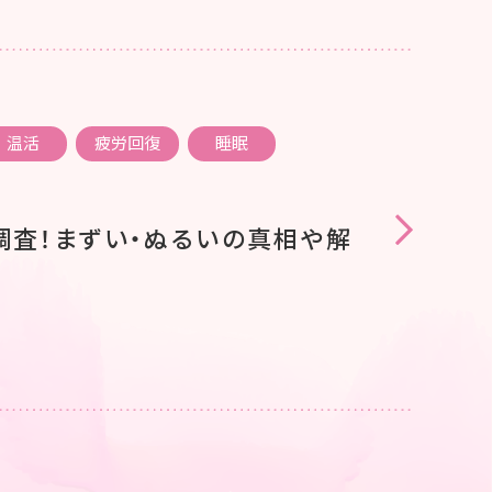
温活
疲労回復
睡眠
調査！まずい・ぬるいの真相や解