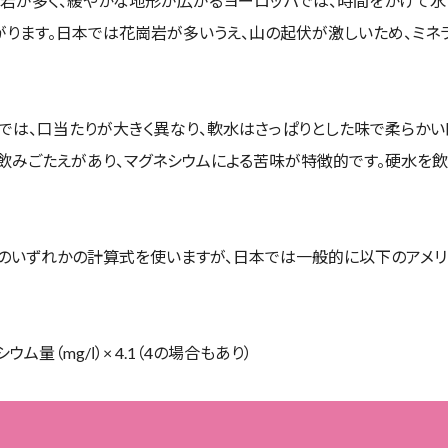
灰岩が多く、緩やかな地形が広がるヨーロッパでは、時間をかけて水
がります。日本では花崗岩が多いうえ、山の起伏が激しいため、ミネ
では、口当たりが大きく異なり、軟水はさっぱりとした味で柔らかい
飲みごたえがあり、マグネシウムによる苦味が特徴的です。硬水を
式のいずれかの計算式を使いますが、日本では一般的に以下のアメ
シウム量（mg/ⅼ）× 4.1（4の場合もあり）