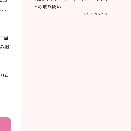
にミ
トの取り扱い
ラル
VIEW MORE
口当
飲み慣
リカ式