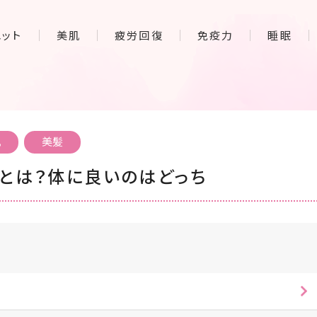
エット
美肌
疲労回復
免疫力
睡眠
肌
美髪
とは？体に良いのはどっち