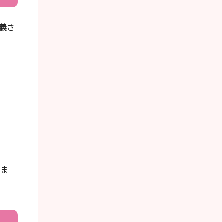
義さ
りま