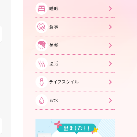
睡眠
食事
美髪
温活
ライフスタイル
お水