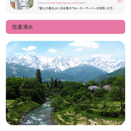
https://www.fujinoyusui.net/water/
『富士の湧水』は、日本製のウォーターサーバーを採用、10万件を超えるお客様にご愛用いただいている宅配水の老舗です。富士山北麓に位置する製造工場で採水、安心・安全な富士山の天然水【軟水】をお届けいたします。
信濃湧水