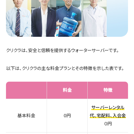
クリクラ
は、安全と信頼を提供するウォーターサーバーです。
以下は、
クリクラ
の主な料金プランとその特徴を示した表です。
料金
特徴
サーバーレンタル
基本料金
0円
代、宅配料、入会金
０円