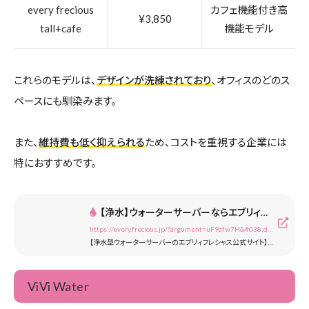
every frecious
カフェ機能付き高
¥3,850
tall+cafe
機能モデル
これらのモデルは、
デザインが洗練されており
、オフィスのどのス
ペースにも馴染みます。
また、
維持費も低く抑えられる
ため、コストを重視する企業には
特におすすめです。
【浄水】ウォーターサーバーならエブリィフレシャス｜水道水をおいしく！ ＜公式＞
https://every.frecious.jp/?argument=uF9zfw7H&#038;dmai=vision
【浄水型ウォーターサーバーのエブリィフレシャス公式サイト】たっぷり使えて定額制！水道水を注ぐだけで安心・安全のおいしい水が楽しめます。卓上と床置きの選べるサイズや、コーヒー機能付きモデルまで、毎日をより便利にするウォーターサーバーです。
ViVi Water