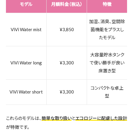
モデル
月額料金（税込）
特徴
加湿、消臭、空間除
ViVi Water mist
¥3,850
菌機能をプラスし
たモデル
大容量貯水タンク
ViVi Water long
¥3,300
で使い勝手が良い
床置き型
コンパクトな卓上
ViVi Water short
¥3,300
型
これらのモデルは、
簡単な取り扱い
と
エコロジーに配慮した設計
が特徴です。