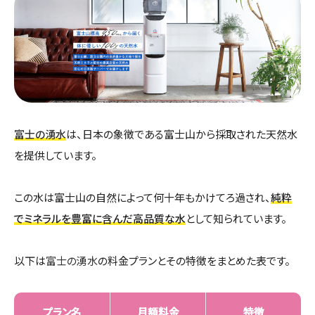
富士の湧水
は、日本の象徴である富士山から採取された天然水
を提供しています。
この水は富士山の自然によって何十年もかけてろ過され、
純粋
でミネラルを豊富に含んだ高品質な水
として知られています。
以下は
富士の湧水
の料金プランとその特徴をまとめた表です。
プラン名
月額料金
特徴