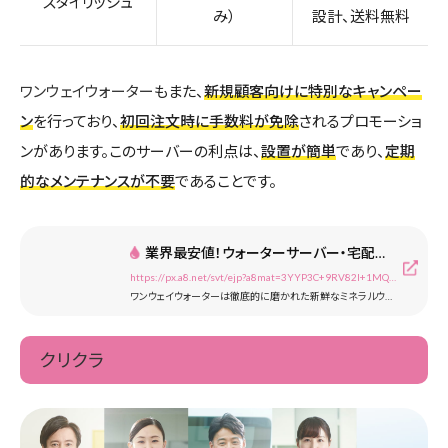
スタイリッシュ
み）
設計、送料無料
ワンウェイウォーター
もまた、
新規顧客向けに特別なキャンペー
ン
を行っており、
初回注文時に手数料が免除
されるプロモーショ
ンがあります。このサーバーの利点は、
設置が簡単
であり、
定期
的なメンテナンスが不要
であることです。
業界最安値！ウォーターサーバー・宅配水のワンウェイウォーター【公式】
https://px.a8.net/svt/ejp?a8mat=3YYP3C+9RV82I+1MQG+60H7M
ワンウェイウォーターは徹底的に磨かれた新鮮なミネラルウォーターをご自宅までお届け。ウォーターサーバーはレンタル無料。初期費用、送料もかかりません。飲んだお水の代金のみお支払いいただくシンプルな料金設定です。
クリクラ