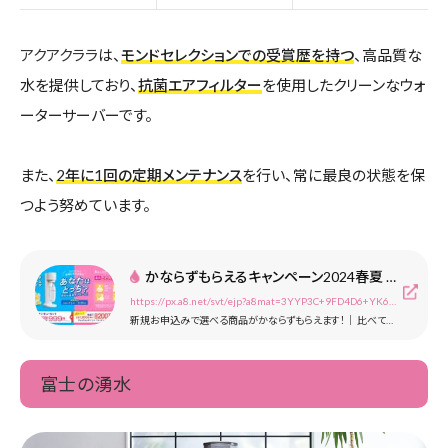
アクアクララ
は、
モンドセレクションでの受賞歴を持つ
、高品質な
水を提供しており、
抗菌エアフィルター
を使用したクリーンなウォ
ーターサーバーです。
また、
2年に1回の定期メンテナンス
を行い、常に最良の状態を保
つよう努めています。
かならずもらえるキャンペーン2024春夏 ｜ ウォーターサーバー・宅配水は【アクア…
https://px.a8.net/svt/ejp?a8mat=3YYP3C+9FD4D6+YK6+64JTE
新規お申込みで選べる商品がかならずもらえます！｜ 比べて納得、なるほどお得。アクアクララは多くのお客様に選ばれる宅配水です。
富士の湧水