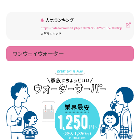
人気ランキング
https://t.afi-b.com/visit.php?a=0287k-S429213p&#038;p=a917698B
人気ランキング
ワンウェイウォーター