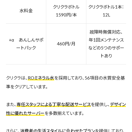
クリクラボトル
クリクラボトル1本：
水料金
1590円/本
12L
故障時無償対応、
+α あんしんサポ
年1回メンテナンス
460円/月
ートパック
などの5つのサポー
トあり
クリクラ
は、
ROミネラル水
を採用しており、56項目の水質安全基
準をクリアしています。
また、
専任スタッフによる丁寧な配送サービス
を提供し、
デザイン
性に優れたサーバー
を多数揃えています。
さらに、
消費者の生活スタイルに合わせたプラン
を提供しており、